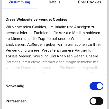
Zustimmung
Details
Über Cookies
Flaschner (Spengler)

(m/w/d)
Diese Webseite verwendet Cookies
Wir verwenden Cookies, um Inhalte und Anzeigen zu
Download PDF
personalisieren, Funktionen für soziale Medien anbieten
zu können und die Zugriffe auf unsere Website zu
Auszubildender zum

analysieren. Außerdem geben wir Informationen zu Ihrer
Anlagenmechaniker (m/w/d)
Verwendung unserer Website an unsere Partner für
soziale Medien, Werbung und Analysen weiter. Unsere
Partner führen diese Informationen möglicherweise mit
Download PDF
weiteren Daten zusammen, die Sie ihnen bereitgestellt
haben oder die sie im Rahmen Ihrer Nutzung der Dienste
Auszubildender zum

gesammelt haben.
Einwilligungsauswahl
Flaschner (m/w/d)
Notwendig
Präferenzen