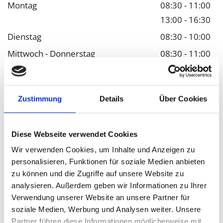
Montag
08:30 - 11:00
13:00 - 16:30
Dienstag
08:30 - 10:00
Mittwoch - Donnerstag
08:30 - 11:00
13:00 - 16:30
Freitag
08:30 - 12:00
SCHREIBEN SIE UNS
Zustimmung
Details
Über Cookies
Name*
Diese Webseite verwendet Cookies
Wir verwenden Cookies, um Inhalte und Anzeigen zu
personalisieren, Funktionen für soziale Medien anbieten
Vorname*
zu können und die Zugriffe auf unsere Website zu
analysieren. Außerdem geben wir Informationen zu Ihrer
Verwendung unserer Website an unsere Partner für
soziale Medien, Werbung und Analysen weiter. Unsere
E-Mail*
Partner führen diese Informationen möglicherweise mit